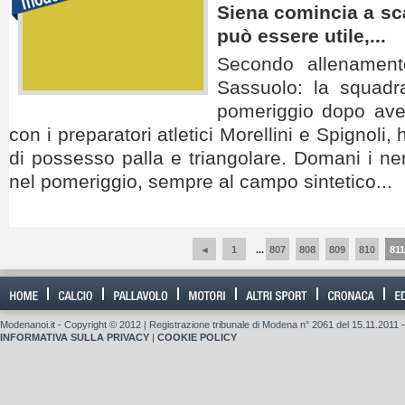
Siena comincia a sca
può essere utile,...
Secondo allenamento
Sassuolo: la squadr
pomeriggio dopo aver
con i preparatori atletici Morellini e Spignoli,
di possesso palla e triangolare. Domani i ne
nel pomeriggio, sempre al campo sintetico...
◄
1
...
807
808
809
810
811
Modenanoi.it - Copyright © 2012 | Registrazione tribunale di Modena n° 2061 del 15.11.2011 -
INFORMATIVA SULLA PRIVACY
|
COOKIE POLICY