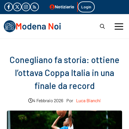
Vai
Notiziario
Login
al
contenuto
M
Conegliano fa storia: ottiene
l’ottava Coppa Italia in una
finale da record
4 Febbraio 2026
Por
Luca Bianchi