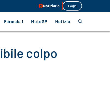
Notiziario
Login
Formula 1
MotoGP
Notizia
bile colpo