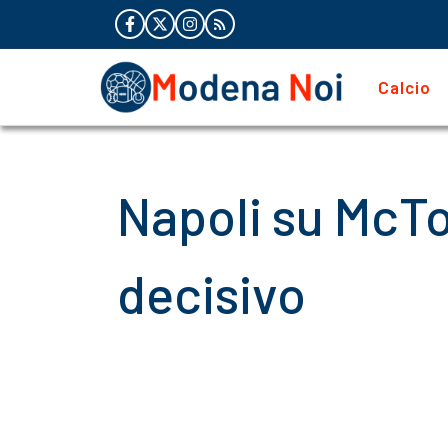
Vai
al
contenuto
Calcio
Napoli su McTo
decisivo