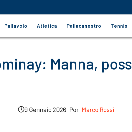
Pallavolo
Atletica
Pallacanestro
Tennis
minay: Manna, possi
9 Gennaio 2026
Por
Marco Rossi