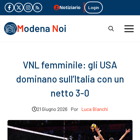
Vai
Notiziario
Login
al
contenuto
M
VNL femminile: gli USA
dominano sull’Italia con un
netto 3-0
21 Giugno 2026
Por
Luca Bianchi