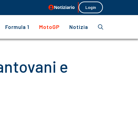
Notiziario
Login
Formula 1
MotoGP
Notizia
antovani e