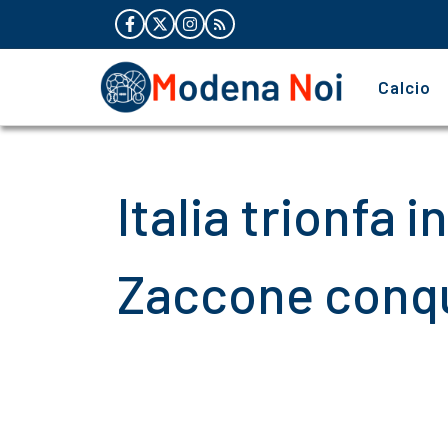
Vai
al
contenuto
Calcio
Italia trionfa
Zaccone conqui