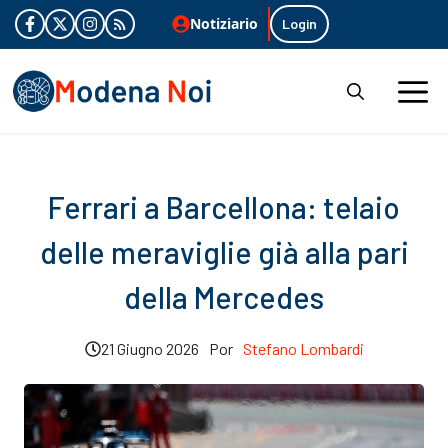
Vai
Notiziario
Login
al
contenuto
M
Ferrari a Barcellona: telaio
delle meraviglie già alla pari
della Mercedes
21 Giugno 2026
Por
Stefano Lombardi