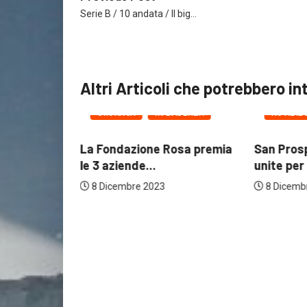
Serie B / 10 andata / Il big…
Altri Articoli che potrebbero in
CRONAC
CRONACA
IN EVIDENZA
NOTIZIE
La Fondazione Rosa premia
San Prosp
le 3 aziende...
unite per 
8 Dicembre 2023
8 Dicemb
lia /
o per