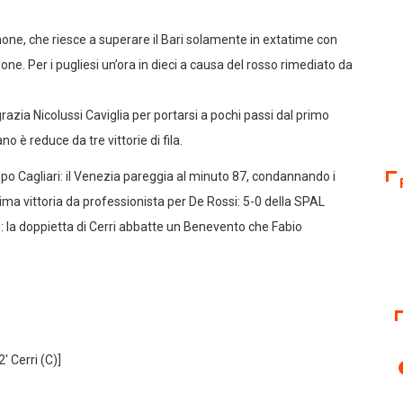
inone, che riesce a superare il Bari solamente in extatime con
agione. Per i pugliesi un’ora in dieci a causa del rosso rimediato da
ngrazia Nicolussi Caviglia per portarsi a pochi passi dal primo
o è reduce da tre vittorie di fila.
opo Cagliari: il Venezia pareggia al minuto 87, condannando i
ma vittoria da professionista per De Rossi: 5-0 della SPAL
: la doppietta di Cerri abbatte un Benevento che Fabio
 Cerri (C)]