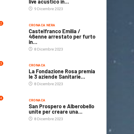
live acustico in...
9 Dicembre 2023
2
CRONACA NERA
Castelfranco Emilia /
46enne arrestato per furto
in...
8 Dicembre 2023
3
CRONACA
La Fondazione Rosa premia
le 3 aziende Sanitarie...
8 Dicembre 2023
4
CRONACA
San Prospero e Alberobello
unite per creare una...
8 Dicembre 2023