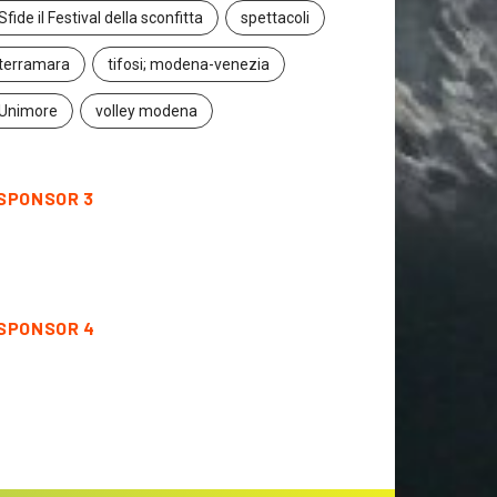
Sfide il Festival della sconfitta
spettacoli
terramara
tifosi; modena-venezia
Unimore
volley modena
SPONSOR 3
SPONSOR 4