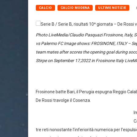
CALCIO
CALCIO MODENA
ULTIME NOTIZIE
Photo LiveMedia/Claudio Pasquazi Frosinone, Italy, S
vs Palermo FC Image shows: FROSINONE, ITALY – Sept
team mates after scores the opening goal during soc
Stirpe on September 17,2022 in Frosinone Italy LiveM
Frosinone batte Bari, il Perugia espugna Reggio Cala
De Rossi travolge il Cosenza.
I
C
tre reti nonostante l’inferiorità numerica per l’espulsi