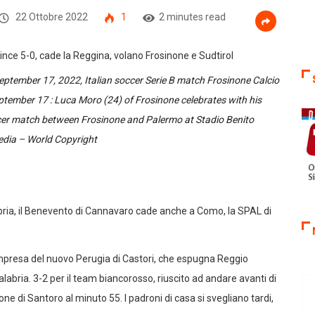
22 Ottobre 2022
1
2 minutes read
eptember 17, 2022, Italian soccer Serie B match Frosinone Calcio
ember 17 : Luca Moro (24) of Frosinone celebrates with his
cer match between Frosinone and Palermo at Stadio Benito
edia – World Copyright
bria, il Benevento di Cannavaro cade anche a Como, la SPAL di
mpresa del nuovo Perugia di Castori, che espugna Reggio
alabria. 3-2 per il team biancorosso, riuscito ad andare avanti di
one di Santoro al minuto 55. I padroni di casa si svegliano tardi,