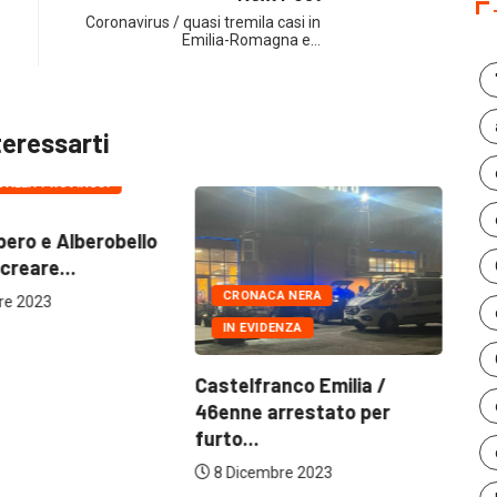
Coronavirus / quasi tremila casi in
Emilia-Romagna e…
teressarti
A
 DALLA PROVINCIA
ero e Alberobello
La
creare...
le
CRONACA NERA
re 2023
IN EVIDENZA
Castelfranco Emilia /
46enne arrestato per
furto...
8 Dicembre 2023