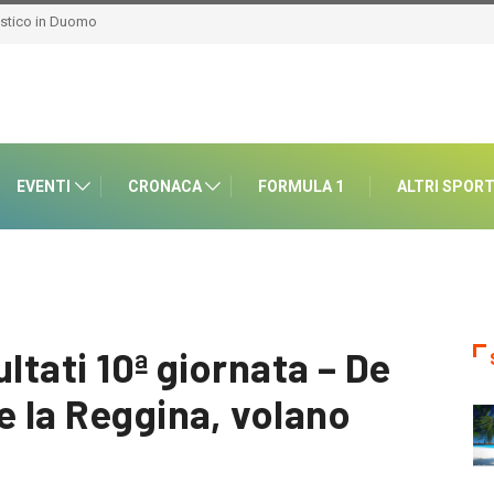
aluto alla dottoressa
ività
EVENTI
CRONACA
FORMULA 1
ALTRI SPOR
ultati 10ª giornata – De
e la Reggina, volano