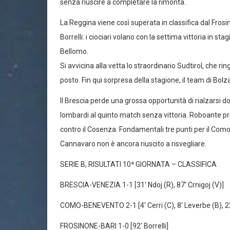
senza riuscire a completare la rimonta.
La Reggina viene così superata in classifica dal Fros
Borrelli: i ciociari volano con la settima vittoria in st
Bellomo.
Si avvicina alla vetta lo straordinario Sudtirol, che ri
posto. Fin qui sorpresa della stagione, il team di Bolzan
Il Brescia perde una grossa opportunità di rialzarsi d
lombardi al quinto match senza vittoria. Roboante pri
contro il Cosenza. Fondamentali tre punti per il Como
Cannavaro non è ancora riuscito a risvegliare.
SERIE B, RISULTATI 10ª GIORNATA – CLASSIFICA
BRESCIA-VENEZIA 1-1 [31′ Ndoj (R), 87′ Crnigoj (V)]
COMO-BENEVENTO 2-1 [4′ Cerri (C), 8′ Leverbe (B), 22′
FROSINONE-BARI 1-0 [92′ Borrelli]