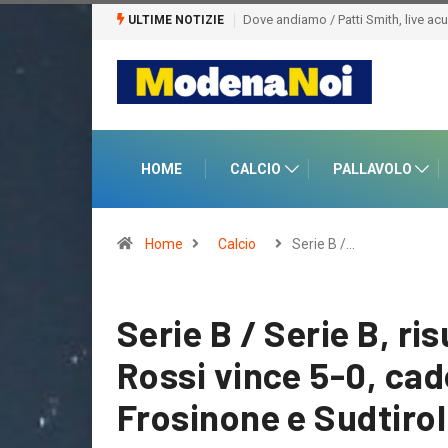
Dove andiamo / Patti Smith, live acustico in Duomo
Carpi / Al Ramazzini il s
ULTIME NOTIZIE
Pellizzari che lascia l’att
HOME
CALCIO
PALLAVOLO
Home
Calcio
Serie B /…
Serie B / Serie B, ris
Rossi vince 5-0, cad
Frosinone e Sudtirol