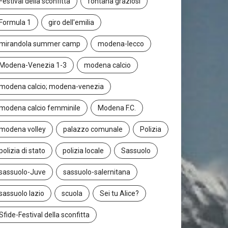
Festival della sconfitta
fontana graziosi
Formula 1
giro dell'emilia
mirandola summer camp
modena-lecco
Modena-Venezia 1-3
modena calcio
modena calcio; modena-venezia
modena calcio femminile
Modena F.C.
modena volley
palazzo comunale
Polizia
polizia di stato
polizia locale
Sassuolo
sassuolo-Juve
sassuolo-salernitana
sassuolo lazio
scuola
Sei tu Alice?
Sfide-Festival della sconfitta