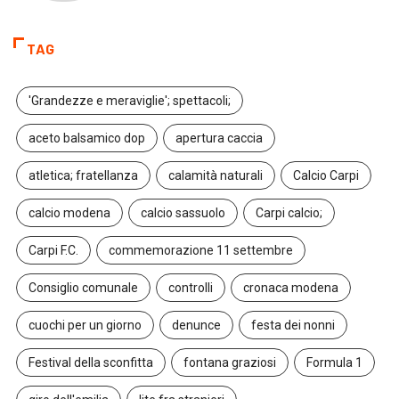
TAG
'Grandezze e meraviglie'; spettacoli;
aceto balsamico dop
apertura caccia
atletica; fratellanza
calamità naturali
Calcio Carpi
calcio modena
calcio sassuolo
Carpi calcio;
Carpi F.C.
commemorazione 11 settembre
Consiglio comunale
controlli
cronaca modena
cuochi per un giorno
denunce
festa dei nonni
Festival della sconfitta
fontana graziosi
Formula 1