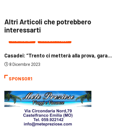
Altri Articoli che potrebbero
interessarti
IN EVIDENZA
MODENA VOLLEY
sadei: “Trento ci metterà alla prova, gara...
Do
8 Dicembre 2023
SPONSOR1