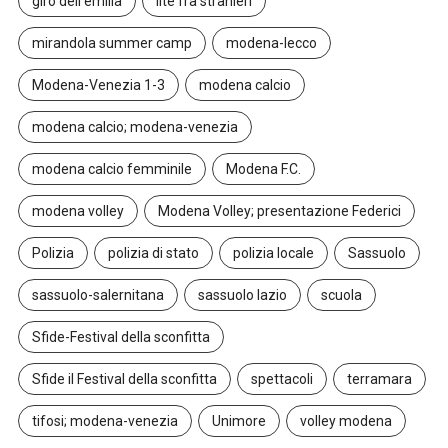
giro dell'emilia
lite fra stranieri
mirandola summer camp
modena-lecco
Modena-Venezia 1-3
modena calcio
modena calcio; modena-venezia
modena calcio femminile
Modena F.C.
modena volley
Modena Volley; presentazione Federici
Polizia
polizia di stato
polizia locale
Sassuolo
sassuolo-salernitana
sassuolo lazio
scuola
Sfide-Festival della sconfitta
Sfide il Festival della sconfitta
spettacoli
terramara
tifosi; modena-venezia
Unimore
volley modena