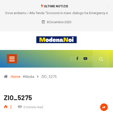
ULTIME NOTIZIE
: dialogo tra Emergency e
Castelnuovo Rangone, si accendono le luminarie, 
natalizie
8 Dicembre 2023
Home
Media
ZIO_5275
ZIO_5275
2
0 minute read