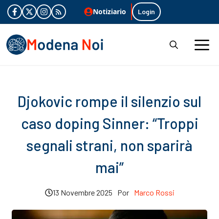
Vai
Notiziario
Login
al
contenuto
M
Djokovic rompe il silenzio sul
caso doping Sinner: “Troppi
segnali strani, non sparirà
mai”
13 Novembre 2025
Por
Marco Rossi