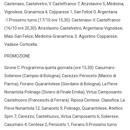
Castenaso, Castelvetro, V. Castelfranco 7; Anzolavino 5; Medicina,
Vignolese, Granamica 4; Copparese 1; San Felice 0; Argentana
-1.Prossimo turno (17/10 ore 15,30): Castenaso-V. Castelfranco
(16/10 ore 20,30); Anzolavino-Castelvetro; Argentana-Vignolese;
Masi-San Felice; Medicina-Granamica; S. Agostino-Copparese;
Vadese-Corticella.
PROMOZIONE
Girone C. Programma quinta giornata (ore 15,30): Casumaro-
Solierese (Campisi di Bologna); Cavezzo-Persiceto (Marino di
Parma); Fiorano-Quarantolese (Giordano di Bologna); La Pieve
Nonantola-Polinago (Siviero di Finale Emilia); Virtus Camposanto-
Castelnuovo (Franceschi di Ferrara). Riposa Centese. Classifica: La
Pieve Nonantola 12; Ganaceto 9; Polinago, Quarantolese, Ateltico
Spm 7; Cavezzo, Castelnuovo, Virtus Camposanto 6; Solierese,
Casumaro 4; Centese 2, Persiceto 1, Fiorano 0.Prossimo turno