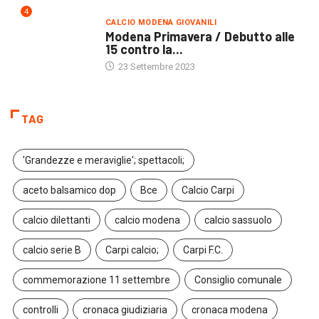
4
CALCIO MODENA GIOVANILI
Modena Primavera / Debutto alle
15 contro la...
23 Settembre 2023
TAG
'Grandezze e meraviglie'; spettacoli;
aceto balsamico dop
Bce
Calcio Carpi
calcio dilettanti
calcio modena
calcio sassuolo
calcio serie B
Carpi calcio;
Carpi F.C.
commemorazione 11 settembre
Consiglio comunale
controlli
cronaca giudiziaria
cronaca modena