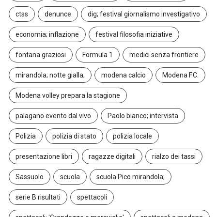
ctss
denunce
dig; festival giornalismo investigativo
economia; inflazione
festival filosofia iniziative
fontana graziosi
Formula 1
medici senza frontiere
mirandola; notte gialla;
modena calcio
Modena F.C.
Modena volley prepara la stagione
palagano evento dal vivo
Paolo bianco; intervista
Polizia
polizia di stato
polizia locale
presentazione libri
ragazze digitali
rialzo dei tassi
Sassuolo
scuola
scuola Pico mirandola;
serie B risultati
spettacoli