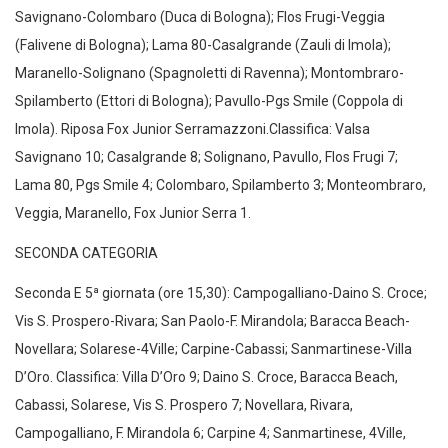
Savignano-Colombaro (Duca di Bologna); Flos Frugi-Veggia
(Falivene di Bologna); Lama 80-Casalgrande (Zauli di Imola);
Maranello-Solignano (Spagnoletti di Ravenna); Montombraro-
Spilamberto (Ettori di Bologna); Pavullo-Pgs Smile (Coppola di
Imola). Riposa Fox Junior Serramazzoni.Classifica: Valsa
Savignano 10; Casalgrande 8; Solignano, Pavullo, Flos Frugi 7;
Lama 80, Pgs Smile 4; Colombaro, Spilamberto 3; Monteombraro,
Veggia, Maranello, Fox Junior Serra 1.
SECONDA CATEGORIA
Seconda E 5ª giornata (ore 15,30): Campogalliano-Daino S. Croce;
Vis S. Prospero-Rivara; San Paolo-F. Mirandola; Baracca Beach-
Novellara; Solarese-4Ville; Carpine-Cabassi; Sanmartinese-Villa
D’Oro. Classifica: Villa D’Oro 9; Daino S. Croce, Baracca Beach,
Cabassi, Solarese, Vis S. Prospero 7; Novellara, Rivara,
Campogalliano, F. Mirandola 6; Carpine 4; Sanmartinese, 4Ville,