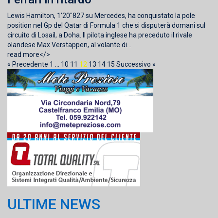
Lewis Hamilton, 1’20″827 su Mercedes, ha conquistato la pole
position nel Gp del Qatar di Formula 1 che si disputerà domani sul
circuito di Losail, a Doha. Il pilota inglese ha preceduto il rivale
olandese Max Verstappen, al volante di...
read more</>
« Precedente
1
…
10
11
12
13
14
15
Successivo »
ULTIME NEWS