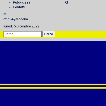
Pubblicizza
Contatti
7.94
Modena
℃
lunedì, 5 Dicembre 2022
Ricerca
per:
Modena Noi
Direttore responsabile: Andrea Rughetti