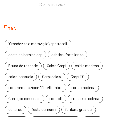
21 Marzo 2024
TAG
'Grandezze e meraviglie'; spettacoli;
aceto balsamico dop
atletica; fratellanza
Bruno de rezende
Calcio Carpi
calcio modena
calcio sassuolo
Carpi calcio;
Carpi F.C.
commemorazione 11 settembre
como modena
Consiglio comunale
controlli
cronaca modena
denunce
festa dei nonni
fontana graziosi