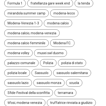
Formula 1
fratellanza gare week end
la tenda
mirandola summer camp
modena-lecco
Modena-Venezia 1-3
modena calcio
modena calcio; modena-venezia
modena calcio femminile
Modena F.C.
modena volley
musei swl duomo
palazzo comunale
Polizia
polizia di stato
polizia locale
Sassuolo
sassuolo-salernitana
sassuolo lazio
sassuolo monza
scuola
Sfide-Festival della sconfitta
terramara
tifosi; modena-venezia
truffatrice rinviata a giudizio