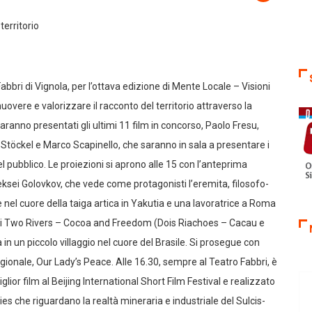
bri di Vignola, per l’ottava edizione di Mente Locale – Visioni
omuovere e valorizzare il racconto del territorio attraverso la
saranno presentati gli ultimi 11 film in concorso, Paolo Fresu,
an Stöckel e Marco Scapinello, che saranno in sala a presentare i
l pubblico. Le proiezioni si aprono alle 15 con l’anteprima
sei Golovkov, che vede come protagonisti l’eremita, filosofo-
 nel cuore della taiga artica in Yakutia e una lavoratrice a Roma
na di Two Rivers – Cocoa and Freedom (Dois Riachoes – Cacau e
a in un piccolo villaggio nel cuore del Brasile. Si prosegue con
gionale, Our Lady’s Peace. Alle 16.30, sempre al Teatro Fabbri, è
lior film al Beijing International Short Film Festival e realizzato
s che riguardano la realtà mineraria e industriale del Sulcis-