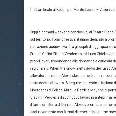
Oggi e domani weekend conclusivo, al Teatro Diego Fab
sul territorio, il primo festival italiano dedicato a pr
narrazione audiovisiva. Tra gli ospiti di oggi, quando 
Franco Grillini, Filippo Vendemmiati, Luca Ciriello, J
propri lavori, rispondendo alle domande e curiosità de
regionale di When the snow melts down del russo Alek
allevatore di renne Alexander, da molti anni residente
tutta dedita al lavoro. A seguire l’anteprima italia
Liberdade) di Fellipe Abreu e Patricia Mol, che ci port
Vladimir Perovic e il suo nuovo lavoro in anteprima re
il turno di Inferru di Daniele Atzeni, premiato come mig
esclusivamente con filmati di repertorio e home movie