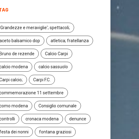
20 Marzo 2024
TAG
'Grandezze e meraviglie'; spettacoli;
aceto balsamico dop
atletica; fratellanza
Bruno de rezende
Calcio Carpi
calcio modena
calcio sassuolo
Carpi calcio;
Carpi F.C.
commemorazione 11 settembre
como modena
Consiglio comunale
controlli
cronaca modena
denunce
festa dei nonni
fontana graziosi