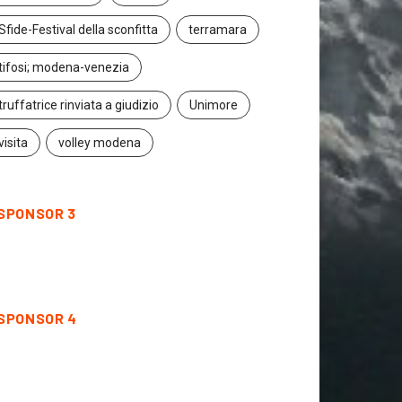
Sfide-Festival della sconfitta
terramara
tifosi; modena-venezia
truffatrice rinviata a giudizio
Unimore
visita
volley modena
SPONSOR 3
SPONSOR 4