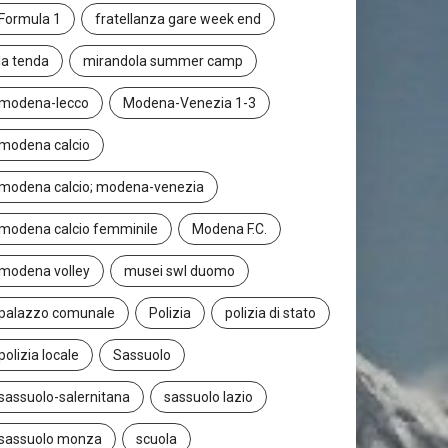
Formula 1
fratellanza gare week end
la tenda
mirandola summer camp
modena-lecco
Modena-Venezia 1-3
modena calcio
modena calcio; modena-venezia
modena calcio femminile
Modena F.C.
modena volley
musei swl duomo
palazzo comunale
Polizia
polizia di stato
polizia locale
Sassuolo
sassuolo-salernitana
sassuolo lazio
sassuolo monza
scuola