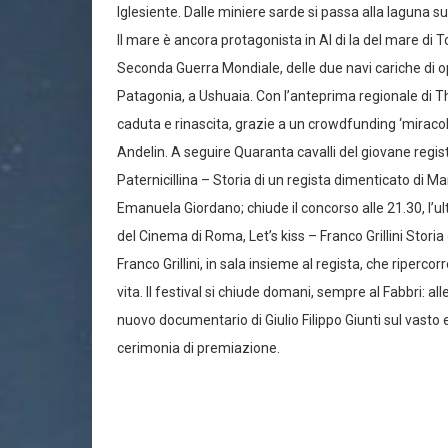
Iglesiente. Dalle miniere sarde si passa alla laguna 
Il mare è ancora protagonista in Al di la del mare di
Seconda Guerra Mondiale, delle due navi cariche di ope
Patagonia, a Ushuaia. Con l’anteprima regionale di Th
caduta e rinascita, grazie a un crowdfunding ‘miracol
Andelin. A seguire Quaranta cavalli del giovane regis
Paternicillina – Storia di un regista dimenticato di Ma
Emanuela Giordano; chiude il concorso alle 21.30, l’u
del Cinema di Roma, Let’s kiss – Franco Grillini Storia 
Franco Grillini, in sala insieme al regista, che ripercor
vita. Il festival si chiude domani, sempre al Fabbri: al
nuovo documentario di Giulio Filippo Giunti sul vasto e 
cerimonia di premiazione.