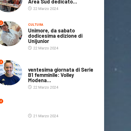
Area Sud dedicato...
22 Marzo 2024
2
CULTURA
Unimore, da sabato
dodicesima edizione di
Unijunior
22 Marzo 2024
3
ULTIME NOTIZIE
ventesima giornata di Serie
B1 femminile: Volley
Modena...
22 Marzo 2024
IN EVIDENZA
POLITICA
CULTURA
IN EVIDENZA
4
 Consiglio la Giornata
ULTIME NOTIZIE
Dove andiamo /
lle vittime delle...
21 Marzo 2024
Bambin@=Cittadin@
21 Marzo 2024
questa mattina in...