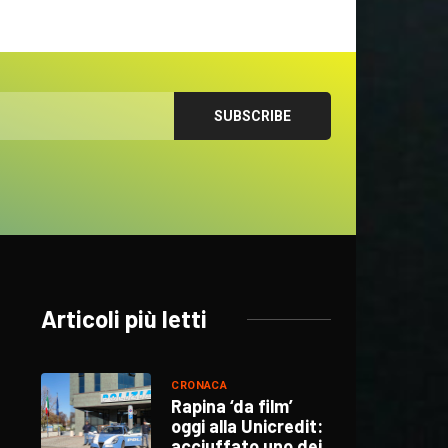
Articoli più letti
CRONACA
Rapina ‘da film’
oggi alla Unicredit:
acciuffato uno dei