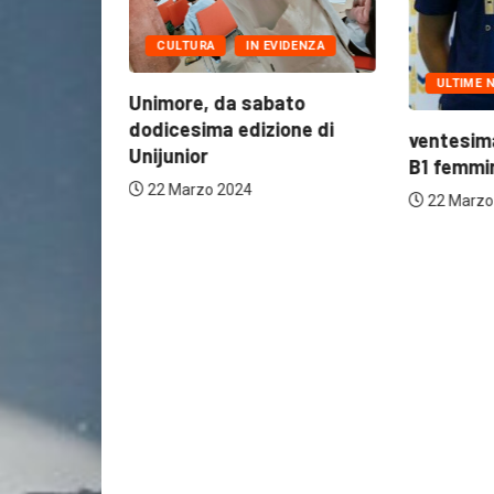
CULTURA
IN EVIDENZA
ULTIME N
l’Hospice
Unimore, da sabato
dodicesima edizione di
ventesima
Unijunior
B1 femmini
22 Marzo 2024
22 Marzo