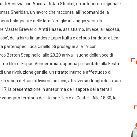
sud di Venezia con Ancora di Jan Stockel, un’anteprima regionale.
 Tomas Sheridan, un lavoro che racconta, all’indomani della
rai bolognesi e delle loro famiglie in viaggio verso la
e Master Brewer di Antti Haase, assistiamo, invece, all’ascesa,
oso’, della birra finlandese Lapin Kulta e del suo fondatore Leo
ta partenopeo Luca Ciriello. Si prosegue alle 19 con
rco Berton Scapinello; alle 20.20 arriva Il suono della voce di
ltimo film di Filippo Vendemmiati, appena presentato alla Festa
di una rivoluzione gentile, un ritratto intimo e affettuoso di
re la storia del suo attivismo politico, attraverso i luoghi della sua
le 17, la presentazione in anteprima de Il sapore della terra il
variegato territorio dell’Unione Terre di Castelli. Alle 18.30, la