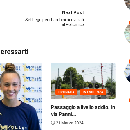
Next Post
Set Lego per i bambini ricoverati
al Policlinico
teressarti
CRONACA
IN EVIDENZA
Passaggio a livello addio. In
In
via Panni...
su
21 Marzo 2024