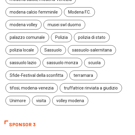
modena calcio femminile
Modena F.C.
modena volley
musei swl duomo
palazzo comunale
Polizia
polizia di stato
polizia locale
Sassuolo
sassuolo-salernitana
sassuolo lazio
sassuolo monza
scuola
Sfide-Festival della sconfitta
terramara
tifosi; modena-venezia
truffatrice rinviata a giudizio
Unimore
visita
volley modena
SPONSOR 3