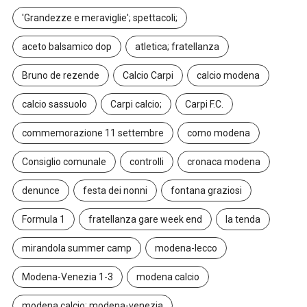
'Grandezze e meraviglie'; spettacoli;
aceto balsamico dop
atletica; fratellanza
Bruno de rezende
Calcio Carpi
calcio modena
calcio sassuolo
Carpi calcio;
Carpi F.C.
commemorazione 11 settembre
como modena
Consiglio comunale
controlli
cronaca modena
denunce
festa dei nonni
fontana graziosi
Formula 1
fratellanza gare week end
la tenda
mirandola summer camp
modena-lecco
Modena-Venezia 1-3
modena calcio
modena calcio; modena-venezia