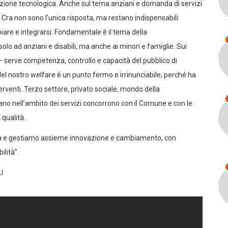
luzione tecnologica. Anche sul tema anziani e domanda di servizi
 Cra non sono l’unica risposta, ma restano indispensabili:
are e integrarsi. Fondamentale è il tema della
solo ad anziani e disabili, ma anche ai minori e famiglie. Sui
i – serve competenza, controllo e capacità del pubblico di
del nostro welfare è un punto fermo e irrinunciabile, perché ha
terventi. Terzo settore, privato sociale, mondo della
rano nell’ambito dei servizi concorrono con il Comune e con le
 qualità.
ità e gestiamo assieme innovazione e cambiamento, con
ilità”.
I