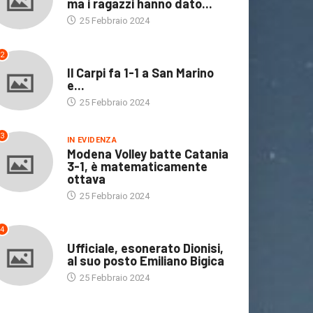
ma i ragazzi hanno dato...
25 Febbraio 2024
2
CALCIO
Il Carpi fa 1-1 a San Marino
e...
25 Febbraio 2024
3
IN EVIDENZA
Modena Volley batte Catania
3-1, è matematicamente
ottava
25 Febbraio 2024
4
CALCIO
Ufficiale, esonerato Dionisi,
al suo posto Emiliano Bigica
25 Febbraio 2024