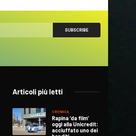
Articoli più letti
CRONACA
Rapina ‘da film’
oggi alla Unicredit:
acciuffato uno dei