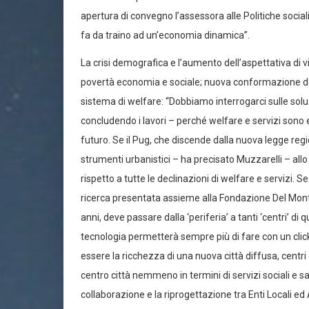
apertura di convegno l’assessora alle Politiche social
fa da traino ad un’economia dinamica”.
La crisi demografica e l’aumento dell’aspettativa di vit
povertà economia e sociale; nuova conformazione dei 
sistema di welfare: “Dobbiamo interrogarci sulle soluz
concludendo i lavori – perché welfare e servizi sono e
futuro. Se il Pug, che discende dalla nuova legge regi
strumenti urbanistici – ha precisato Muzzarelli – a
rispetto a tutte le declinazioni di welfare e servizi. 
ricerca presentata assieme alla Fondazione Del Monte)
anni, deve passare dalla ‘periferia’ a tanti ‘centri’ d
tecnologia permetterà sempre più di fare con un click, i
essere la ricchezza di una nuova città diffusa, centri
centro città nemmeno in termini di servizi sociali e s
collaborazione e la riprogettazione tra Enti Locali ed A