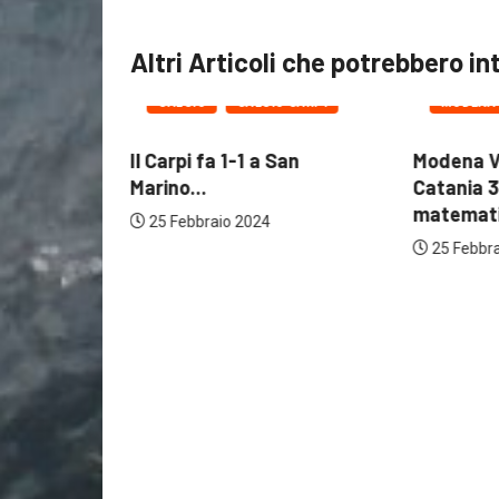
Altri Articoli che potrebbero in
IN EVIDEN
 MODENA
CALCIO
CALCIO CARPI
MODENA V
rammarico,
Il Carpi fa 1-1 a San
Modena Vo
...
Marino...
Catania 3-
matematic
25 Febbraio 2024
25 Febbrai