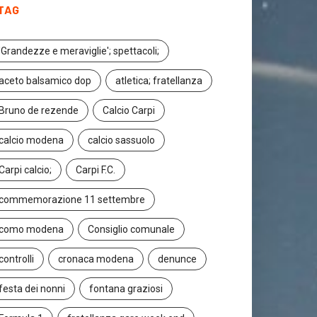
TAG
'Grandezze e meraviglie'; spettacoli;
aceto balsamico dop
atletica; fratellanza
Bruno de rezende
Calcio Carpi
calcio modena
calcio sassuolo
Carpi calcio;
Carpi F.C.
commemorazione 11 settembre
como modena
Consiglio comunale
controlli
cronaca modena
denunce
festa dei nonni
fontana graziosi