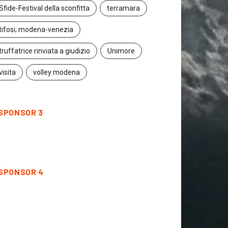
Sfide-Festival della sconfitta
terramara
tifosi; modena-venezia
truffatrice rinviata a giudizio
Unimore
visita
volley modena
SPONSOR 3
SPONSOR 4