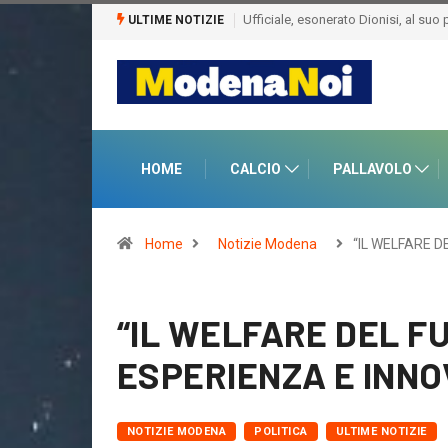
nerato Dionisi, al suo posto Emiliano Bigica
Il Sassuolo ha esonerato Alessio Di
ULTIME NOTIZIE
HOME
CALCIO
PALLAVOLO
Home
Notizie Modena
“IL WELFARE D
“IL WELFARE DEL FU
ESPERIENZA E INNO
NOTIZIE MODENA
POLITICA
ULTIME NOTIZIE