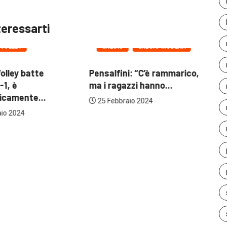
teressarti
ZA
OLLEY
CALCIO
CALCIO MODENA
lley batte
Pensalfini: “C’è rammarico,
Il 
1, è
ma i ragazzi hanno...
Mar
amente...
25 Febbraio 2024
2
o 2024