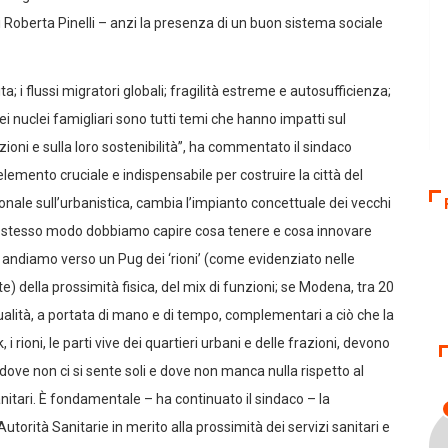
i Roberta Pinelli – anzi la presenza di un buon sistema sociale
a; i flussi migratori globali; fragilità estreme e autosufficienza;
nuclei famigliari sono tutti temi che hanno impatti sul
ioni e sulla loro sostenibilità”, ha commentato il sindaco
lemento cruciale e indispensabile per costruire la città del
onale sull’urbanistica, cambia l’impianto concettuale dei vecchi
llo stesso modo dobbiamo capire cosa tenere e cosa innovare
Se andiamo verso un Pug dei ‘rioni’ (come evidenziato nelle
 della prossimità fisica, del mix di funzioni; se Modena, tra 20
i qualità, a portata di mano e di tempo, complementari a ciò che la
 rioni, le parti vive dei quartieri urbani e delle frazioni, devono
 dove non ci si sente soli e dove non manca nulla rispetto al
anitari. È fondamentale – ha continuato il sindaco – la
utorità Sanitarie in merito alla prossimità dei servizi sanitari e