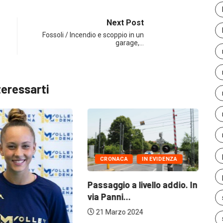
Next Post
Fossoli / Incendio e scoppio in un
garage,…
teressarti
CRONACA
IN EVIDENZA
IN EVI
Passaggio a livello addio. In
In Consi
via Panni...
sulle vit
21 Marzo 2024
21 Marz