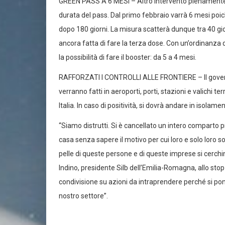
GREEN PASS A 6 MESI – Altro intervento pienamente co
durata del pass. Dal primo febbraio varrà 6 mesi poi
dopo 180 giorni. La misura scatterà dunque tra 40 gio
ancora fatta di fare la terza dose. Con un’ordinanza d
la possibilità di fare il booster: da 5 a 4 mesi.
RAFFORZATI I CONTROLLI ALLE FRONTIERE – Il governo h
verranno fatti in aeroporti, porti, stazioni e valichi t
Italia. In caso di positività, si dovrà andare in isolam
“Siamo distrutti. Si è cancellato un intero comparto
casa senza sapere il motivo per cui loro e solo loro s
pelle di queste persone e di queste imprese si cerchin
Indino, presidente Silb dell’Emilia-Romagna, allo stop
condivisione su azioni da intraprendere perché si po
nostro settore”.