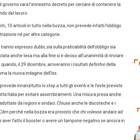
 il governo vara l’ennesimo decreto per cercare di contenere la
ndo del lavoro.
ri, 10 articoli in tutto nella bozza, non prevede infatti l’obbligo
trazione né per altre categorie.
, hanno espresso dubbi, sia sulla praticabilità dell’obbligo sia
tata anche tesa ma alla fine si è deciso all’unanimità di rinviare
ando, il 29 dicembre, arriveranno i risultati definitivi della
ma la nuova indagine dell’Iss.
ede innanzitutto lo stop a tutti gli eventi e le feste previste
n tutta Italia per evitare assembramenti. Una misura presa anche
adottate da regioni e sindaci. Chiuse anche le discoteche e i
 il Cdm perché nella bozza era previsto che chi volesse andare ad
se aver fatto il booster o avere un tampone negativo se ancora in