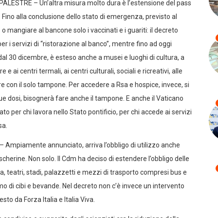
LESTRE – Un’altra misura molto dura è l’estensione del pass
. Fino alla conclusione dello stato di emergenza, previsto al
mangiare al bancone solo i vaccinati e i guariti: il decreto
r i servizi di “ristorazione al banco”, mentre fino ad oggi
 dal 30 dicembre, è esteso anche a musei e luoghi di cultura, a
 ai centri termali, ai centri culturali, sociali e ricreativi, alle
are con il solo tampone. Per accedere a Rsa e hospice, invece, si
due dosi, bisognerà fare anche il tampone. E anche il Vaticano
to per chi lavora nello Stato pontificio, per chi accede ai servizi
sa.
piamente annunciato, arriva l’obbligo di utilizzo anche
ascherine. Non solo. Il Cdm ha deciso di estendere l’obbligo delle
, teatri, stadi, palazzetti e mezzi di trasporto compresi bus e
nsumo di cibi e bevande. Nel decreto non c’è invece un intervento
to da Forza Italia e Italia Viva.