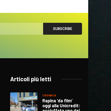
Articoli più letti
CRONACA
Rapina ‘da film’
oggi alla Unicredit:
acciuffato uno dei