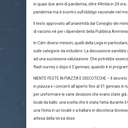
in quasi due anni di pandemia, oltre 44mila in 24 ore,
pandemia ma è scontro sull’obbligo vaccinale nel mo
Il testo approvato all’unanimità dal Consiglio dei minist
di vaccino né per i dipendenti della Pubblica Amminis
In Cdm diversi ministri, quelli della Lega in particolare
sulle categorie da includere. La discussione sarebbe s
ad una successiva valutazione. Che potrebbe esserci qu
flash survey o dopo il 3 gennaio, quando è in program
NIENTE FESTE IN PIAZZA E DISCOTECHE – Il decreto prev
in piazza e i concerti all’aperto fino al 31 gennaio i
per uniformare le varie decisioni che erano state già 
locali da ballo: una scelta che è stata fatta durante
una festa in un locale o a ballare in discoteca doves
attesa della terza dose.