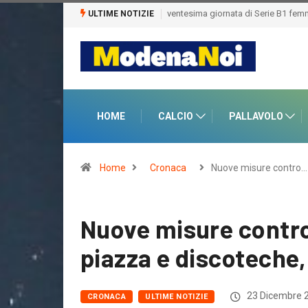
 Modena ospita il Volley Academy Piacenza.
ULTIME NOTIZIE
HOME
CALCIO
PALLAVOLO
Home
Cronaca
Nuove misure contro…
Nuove misure contro
piazza e discoteche,
23 Dicembre 
CRONACA
ULTIME NOTIZIE