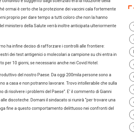
ndiviso e suggerito dagli scienziati era la riduzione della
ché ormai è certo che la protezione dei vaccini cala fortemente
rni proprio per dare tempo a tutti coloro che non la hanno
el ministero della Salute verrà inoltre anticipata ulteriormente
a infine deciso di rafforzare i controlli alle frontiere:
errestri dei test antigenici o molecolari a campione su chi entra in
ento per 10 giorni, se necessario anche nei Covid Hotel.
 produttivo del nostro Paese. Da oggi 200mila persone sono a
ono a casa e non potranno lavorare. Trovo intollerabile che sulla
o di risolvere i problemi del Paese”. E’ il commento di Gianni
 alle discoteche. Domani il sindacato si riunirà “per trovare una
nga fine a questo comportamento delittuoso nei confronti del