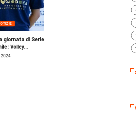
ata di Serie
lley...