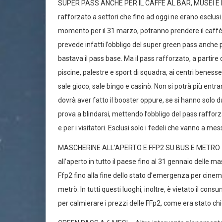
SUPER PASS ANCHE PER IL CAFFÈ AL BAR, MUSEI E PA
rafforzato a settori che fino ad oggi ne erano esclusi
momento per il 31 marzo, potranno prendere il caffè o 
prevede infatti l’obbligo del super green pass anche pe
bastava il pass base. Ma il pass rafforzato, a partire
piscine, palestre e sport di squadra, ai centri benessere e
sale gioco, sale bingo e casinò. Non si potrà più entr
dovrà aver fatto il booster oppure, se si hanno solo 
prova a blindarsi, mettendo l’obbligo del pass rafforza
e per i visitatori. Esclusi solo i fedeli che vanno a mes
MASCHERINE ALL’APERTO E FFP2 SU BUS E METRO – Am
all’aperto in tutto il paese fino al 31 gennaio delle m
Ffp2 fino alla fine dello stato d’emergenza per cinema
metrò. In tutti questi luoghi, inoltre, è vietato il co
per calmierare i prezzi delle FFp2, come era stato chies