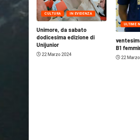
CULTURA
IN EVIDENZA
ULTIME NOTIZIE
ice
Unimore, da sabato
dodicesima edizione di
ventesima giorn
Unijunior
B1 femminile: Vo
22 Marzo 2024
22 Marzo 2024