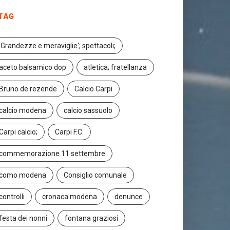
TAG
'Grandezze e meraviglie'; spettacoli;
aceto balsamico dop
atletica; fratellanza
Bruno de rezende
Calcio Carpi
calcio modena
calcio sassuolo
Carpi calcio;
Carpi F.C.
commemorazione 11 settembre
como modena
Consiglio comunale
controlli
cronaca modena
denunce
festa dei nonni
fontana graziosi