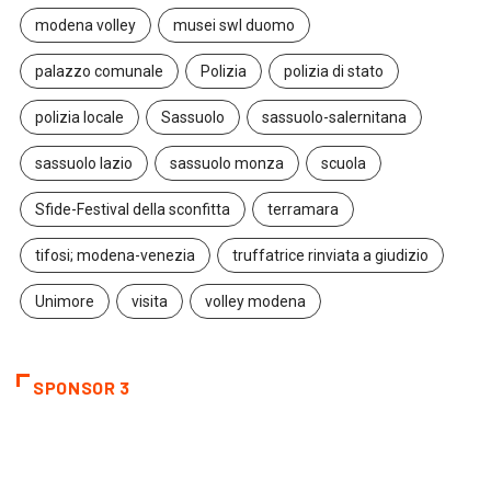
modena volley
musei swl duomo
palazzo comunale
Polizia
polizia di stato
polizia locale
Sassuolo
sassuolo-salernitana
sassuolo lazio
sassuolo monza
scuola
Sfide-Festival della sconfitta
terramara
tifosi; modena-venezia
truffatrice rinviata a giudizio
Unimore
visita
volley modena
SPONSOR 3