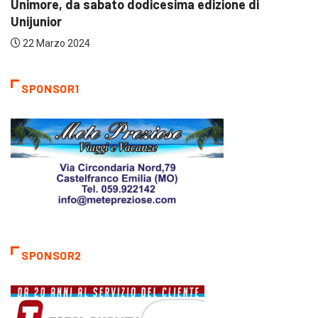
da sabato dodicesima edizione di
ULTIME NO
2024
ventesima 
22 Marzo 
SPONSOR1
SPONSOR2