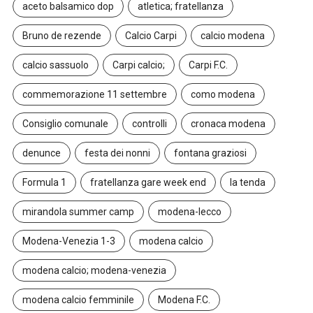
aceto balsamico dop
atletica; fratellanza
Bruno de rezende
Calcio Carpi
calcio modena
calcio sassuolo
Carpi calcio;
Carpi F.C.
commemorazione 11 settembre
como modena
Consiglio comunale
controlli
cronaca modena
denunce
festa dei nonni
fontana graziosi
Formula 1
fratellanza gare week end
la tenda
mirandola summer camp
modena-lecco
Modena-Venezia 1-3
modena calcio
modena calcio; modena-venezia
modena calcio femminile
Modena F.C.