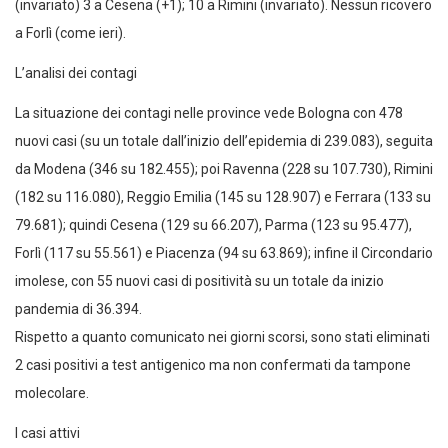
(invariato) 3 a Cesena (+1); 10 a Rimini (invariato). Nessun ricovero
a Forlì (come ieri).
L’analisi dei contagi
La situazione dei contagi nelle province vede Bologna con 478
nuovi casi (su un totale dall’inizio dell’epidemia di 239.083), seguita
da Modena (346 su 182.455); poi Ravenna (228 su 107.730), Rimini
(182 su 116.080), Reggio Emilia (145 su 128.907) e Ferrara (133 su
79.681); quindi Cesena (129 su 66.207), Parma (123 su 95.477),
Forlì (117 su 55.561) e Piacenza (94 su 63.869); infine il Circondario
imolese, con 55 nuovi casi di positività su un totale da inizio
pandemia di 36.394.
Rispetto a quanto comunicato nei giorni scorsi, sono stati eliminati
2 casi positivi a test antigenico ma non confermati da tampone
molecolare.
I casi attivi