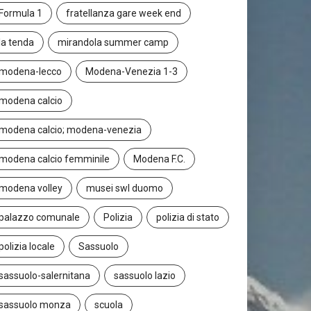
Formula 1
fratellanza gare week end
la tenda
mirandola summer camp
modena-lecco
Modena-Venezia 1-3
modena calcio
modena calcio; modena-venezia
modena calcio femminile
Modena F.C.
modena volley
musei swl duomo
palazzo comunale
Polizia
polizia di stato
polizia locale
Sassuolo
sassuolo-salernitana
sassuolo lazio
sassuolo monza
scuola