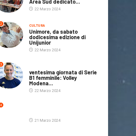
Area Sud dedicato...
22 Marzo 2024
2
CULTURA
Unimore, da sabato
dodicesima edizione di
Unijunior
22 Marzo 2024
ICA
3
ULTIME NOTIZIE
CULTURA
IN EVIDENZA
ULTIME NOTI
ventesima giornata di Serie
nata
B1 femminile: Volley
Modena...
Dove andiamo /
Il Carpi si g
22 Marzo 2024
Bambin@=Cittadin@
e...
questa mattina in...
19 Marzo 20
4
20 Marzo 2024
ULTIME NOTIZIE
21 Marzo 2024