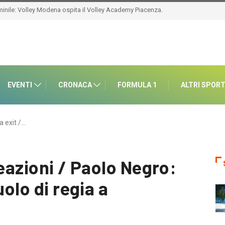
EVENTI
CRONACA
FORMULA 1
ALTRI SPOR
a exit /…
reazioni / Paolo Negro:
uolo di regia a