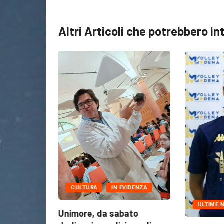
Altri Articoli che potrebbero in
CULTURA
IN EVIDENZA
ULTIME NOTIZIE
imore, da sabato