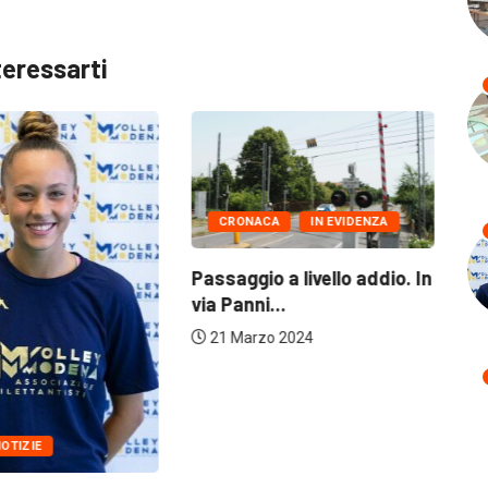
teressarti
CRONACA
IN EVIDENZA
IN EVIDENZA
POLIT
Passaggio a livello addio. In
In Consiglio la Gior
via Panni...
sulle vittime delle...
21 Marzo 2024
21 Marzo 2024