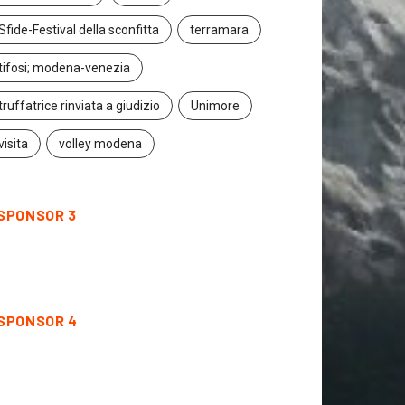
Sfide-Festival della sconfitta
terramara
tifosi; modena-venezia
truffatrice rinviata a giudizio
Unimore
visita
volley modena
SPONSOR 3
SPONSOR 4