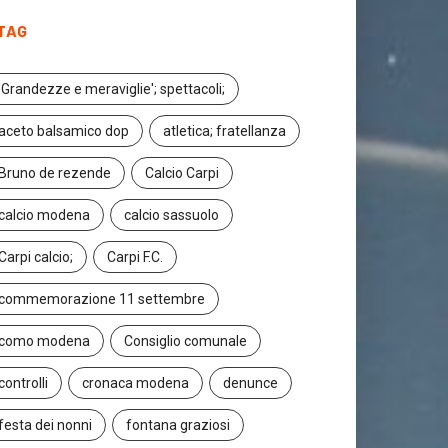
TAG
'Grandezze e meraviglie'; spettacoli;
aceto balsamico dop
atletica; fratellanza
Bruno de rezende
Calcio Carpi
calcio modena
calcio sassuolo
Carpi calcio;
Carpi F.C.
commemorazione 11 settembre
como modena
Consiglio comunale
controlli
cronaca modena
denunce
festa dei nonni
fontana graziosi