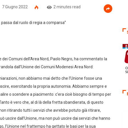
7 Giugno 2022
2 minutes read
ione dei Comuni dell’Area Nord, Paolo Negro, ha commentato la
 Mirandola dall’Unione dei Comuni Modenesi Area Nord:
chiarazioni, non abbiamo mai detto che l’Unione fosse una
 uscire, esercitando la propria autonomia. Abbiamo sempre e
salire o scendere a piacimento: c’era cioè bisogno di tempo per
 Tanto è vero che, al di là della fretta sbandierata, di questo
 ritirando tutti i servizi che avrebbe potuto già ritirare,
 uscire dall’Unione, ma non può uscire dai servizi che hanno
o, l’Unione nel frattempo ha gettato le basi per la sua