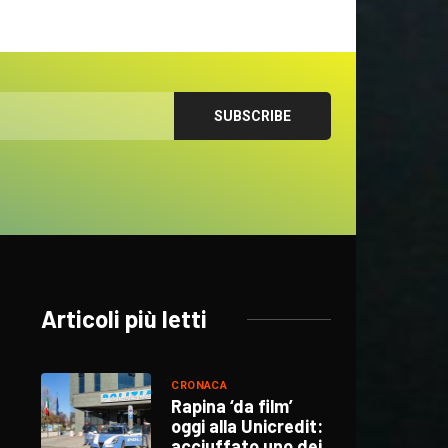
Articoli più letti
CRONACA
Rapina ‘da film’
oggi alla Unicredit:
acciuffato uno dei