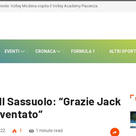
EVENTI
CRONACA
FORMULA 1
ALTRI SPOR
 Il Sassuolo: “Grazie Jack
iventato”
022
1
1 minute read