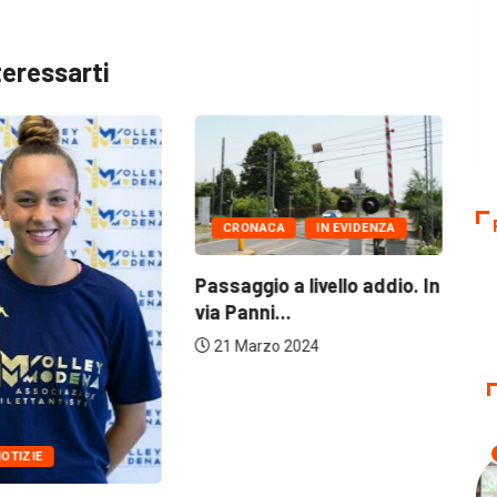
teressarti
CRONACA
IN EVIDENZA
Passaggio a livello addio. In
In
via Panni...
su
21 Marzo 2024
OTIZIE