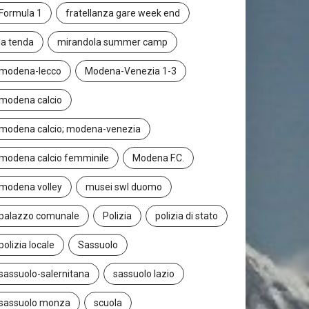
Formula 1
fratellanza gare week end
la tenda
mirandola summer camp
modena-lecco
Modena-Venezia 1-3
modena calcio
modena calcio; modena-venezia
modena calcio femminile
Modena F.C.
modena volley
musei swl duomo
palazzo comunale
Polizia
polizia di stato
polizia locale
Sassuolo
sassuolo-salernitana
sassuolo lazio
sassuolo monza
scuola