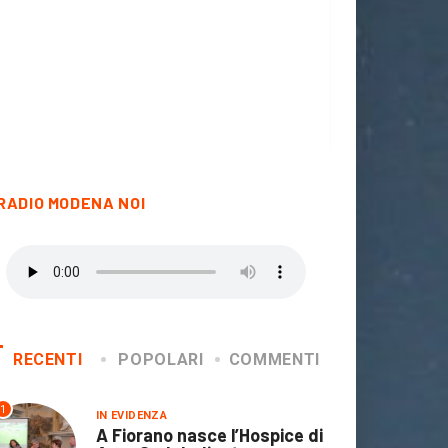
RADIO MODENA NOI
IN EVIDENZA
POLITICA
CULTURA
IN EVIDENZA
 Consiglio la Giornata
Dove andiamo /
lle vittime delle...
Bambin@=Cittadin@
21 Marzo 2024
questa mattina in...
RECENTI
POPOLARI
COMMENTI
20 Marzo 2024
1
IN EVIDENZA
A Fiorano nasce l’Hospice di