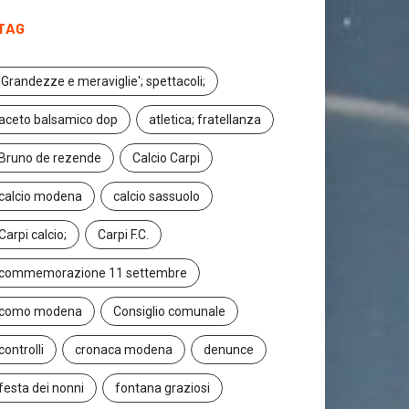
TAG
'Grandezze e meraviglie'; spettacoli;
aceto balsamico dop
atletica; fratellanza
Bruno de rezende
Calcio Carpi
calcio modena
calcio sassuolo
Carpi calcio;
Carpi F.C.
commemorazione 11 settembre
como modena
Consiglio comunale
controlli
cronaca modena
denunce
festa dei nonni
fontana graziosi