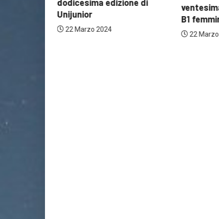
dodicesima edizione di
ventesima
Unijunior
B1 femmini
22 Marzo 2024
22 Marzo