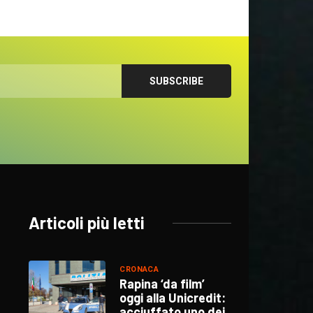
Articoli più letti
CRONACA
Rapina ‘da film’
oggi alla Unicredit:
acciuffato uno dei