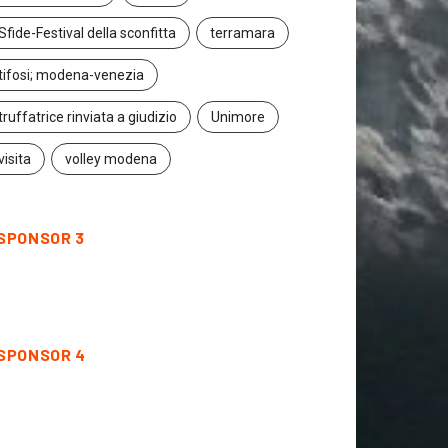
Sfide-Festival della sconfitta
terramara
tifosi; modena-venezia
truffatrice rinviata a giudizio
Unimore
visita
volley modena
SPONSOR 3
SPONSOR 4