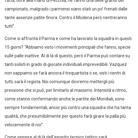
fatta, oltre alla mano di Pecchia, ne fanno una delle grandi del
campionato, malgrado i parmensi siano stati un po’ frenati dalle
tante assenze patite finora. Contro il Modena però rientreranno
tutti”.
Come si affronta il Parma e come ha lavorato la squadra in questi
15 giorni? “Abbiamo visto i movimenti principali che fanno, specie
sulle palle inattive. Al di là di questo, però il Parma può contare su
tanti solisti in grado di giocate individuali imprevedibili. Vazquez
non sappiamo se farà ancora il trequartista o se, visti i rientri di
tutti, sarà il regista. Noi comunque dovremo mettergli più
pressione che si può, per limitarlo al massimo. Intensità e ritmo,
come stanno confermando anche le partite dei Mondiali, sono
sempre fondamentali, ancor più contro una squadra che ha tanta
qualità, che presumibilmente per questo farà girare la palla più
velocemente di noi”.
Come sempre al di là dell’aspetto tecnico tattico sarà