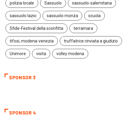
polizia locale
Sassuolo
sassuolo-salernitana
sassuolo lazio
sassuolo monza
scuola
Sfide-Festival della sconfitta
terramara
tifosi; modena-venezia
truffatrice rinviata a giudizio
Unimore
visita
volley modena
SPONSOR 3
SPONSOR 4