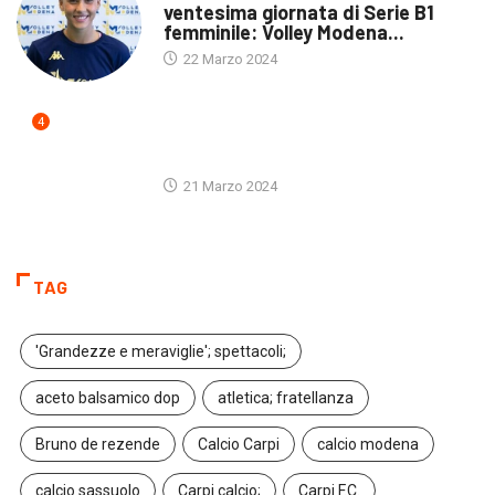
ventesima giornata di Serie B1
femminile: Volley Modena...
22 Marzo 2024
4
ULTIME NOTIZIE
21 Marzo 2024
TAG
'Grandezze e meraviglie'; spettacoli;
aceto balsamico dop
atletica; fratellanza
Bruno de rezende
Calcio Carpi
calcio modena
calcio sassuolo
Carpi calcio;
Carpi F.C.