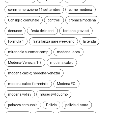
commemorazione 11 settembre
como modena
Consiglio comunale
controlli
cronaca modena
denunce
festa dei nonni
fontana graziosi
Formula 1
fratellanza gare week end
la tenda
mirandola summer camp
modena-lecco
Modena-Venezia 1-3
modena calcio
modena calcio; modena-venezia
modena calcio femminile
Modena F.C.
modena volley
musei swl duomo
palazzo comunale
Polizia
polizia di stato