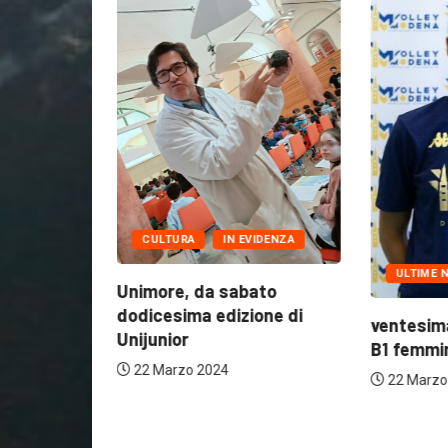
CULTURA
IN EVIDENZA
ULTIME NOTIZIE
nimore, da sabato
odicesima edizione di
ventesima giornata di Ser
nijunior
B1 femminile: Volley...
22 Marzo 2024
22 Marzo 2024