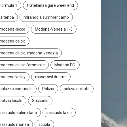
Formula 1
fratellanza gare week end
la tenda
mirandola summer camp
modena-lecco
Modena-Venezia 1-3
modena calcio
modena calcio; modena-venezia
modena calcio femminile
Modena F.C.
modena volley
musei swl duomo
palazzo comunale
Polizia
polizia di stato
polizia locale
Sassuolo
sassuolo-salernitana
sassuolo lazio
sassuolo monza
scuola