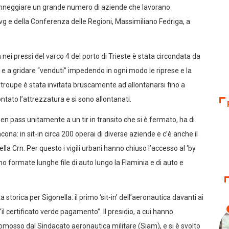
a danneggiare un grande numero di aziende che lavorano
 Fvg e della Conferenza delle Regioni, Massimiliano Fedriga, a
ei pressi del varco 4 del porto di Trieste è stata circondata da
 e a gridare “venduti” impedendo in ogni modo le riprese e la
la troupe è stata invitata bruscamente ad allontanarsi fino a
ato l’attrezzatura e si sono allontanati.
en pass unitamente a un tir in transito che si è fermato, ha di
ona: in sit-in circa 200 operai di diverse aziende e c’è anche il
a Crn. Per questo i vigili urbani hanno chiuso l’accesso al ‘by
no formate lunghe file di auto lungo la Flaminia e di auto e
storica per Sigonella: il primo ‘sit-in’ dell’aeronautica davanti ai
“il certificato verde pagamento”. Il presidio, a cui hanno
omosso dal Sindacato aeronautica militare (Siam), e si è svolto