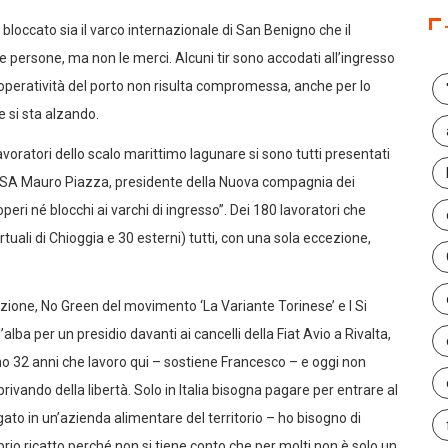
bloccato sia il varco internazionale di San Benigno che il
e persone, ma non le merci. Alcuni tir sono accodati all’ingresso
operatività del porto non risulta compromessa, anche per lo
ne si sta alzando.
avoratori dello scalo marittimo lagunare si sono tutti presentati
ANSA Mauro Piazza, presidente della Nuova compagnia dei
peri né blocchi ai varchi di ingresso”. Dei 180 lavoratori che
uali di Chioggia e 30 esterni) tutti, con una sola eccezione,
icazione, No Green del movimento ‘La Variante Torinese’ e I Si
ba per un presidio davanti ai cancelli della Fiat Avio a Rivalta,
ono 32 anni che lavoro qui – sostiene Francesco – e oggi non
vando della libertà. Solo in Italia bisogna pagare per entrare al
gato in un’azienda alimentare del territorio – ho bisogno di
rio ricatto perché non si tiene conto che per molti non è solo un