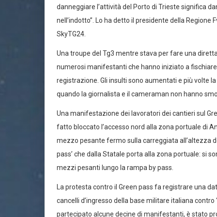
danneggiare l’attività del Porto di Trieste signific
nell’indotto”. Lo ha detto il presidente della Regione
SkyTG24.
Una troupe del Tg3 mentre stava per fare una diretta n
numerosi manifestanti che hanno iniziato a fischiare
registrazione. Gli insulti sono aumentati e più volte 
quando la giornalista e il cameraman non hanno smont
Una manifestazione dei lavoratori dei cantieri sul Gre
fatto bloccato l’accesso nord alla zona portuale di Anc
mezzo pesante fermo sulla carreggiata all’altezza dell
pass’ che dalla Statale porta alla zona portuale: si so
mezzi pesanti lungo la rampa by pass.
La protesta contro il Green pass fa registrare una data 
cancelli d’ingresso della base militare italiana contro 
partecipato alcune decine di manifestanti, è stato pr