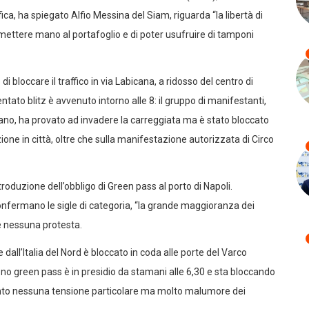
ifica, ha spiegato Alfio Messina del Siam, riguarda “la libertà di
mettere mano al portafoglio e di poter usufruire di tamponi
bloccare il traffico in via Labicana, a ridosso del centro di
ntato blitz è avvenuto intorno alle 8: il gruppo di manifestanti,
ano, ha provato ad invadere la carreggiata ma è stato bloccato
one in città, oltre che sulla manifestazione autorizzata di Circo
roduzione dell’obbligo di Green pass al porto di Napoli.
onfermano le sigle di categoria, “la grande maggioranza dei
e nessuna protesta.
dall’Italia del Nord è bloccato in coda alle porte del Varco
i no green pass è in presidio da stamani alle 6,30 e sta bloccando
nto nessuna tensione particolare ma molto malumore dei