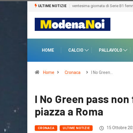
ULTIME NOTIZIE
HOME
CALCIO
PALLAVOLO
Home
Cronaca
I No Green…
I No Green pass non f
piazza a Roma
15 Ottobre 2
CRONACA
ULTIME NOTIZIE