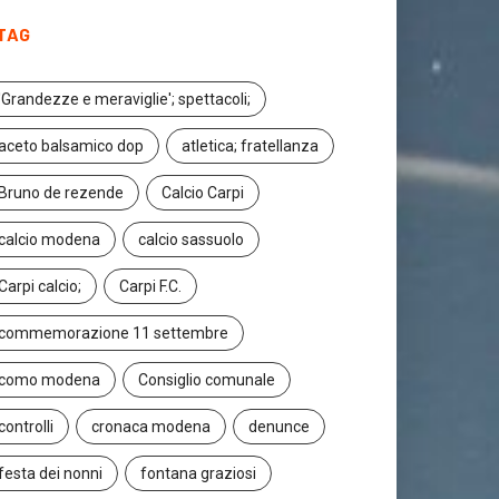
TAG
'Grandezze e meraviglie'; spettacoli;
aceto balsamico dop
atletica; fratellanza
Bruno de rezende
Calcio Carpi
calcio modena
calcio sassuolo
Carpi calcio;
Carpi F.C.
commemorazione 11 settembre
como modena
Consiglio comunale
controlli
cronaca modena
denunce
festa dei nonni
fontana graziosi