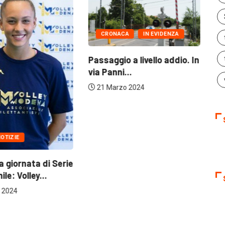
CRONACA
IN EVIDENZA
IN EVIDENZA
POLI
Passaggio a livello addio. In
In Consiglio la Gio
via Panni...
sulle vittime delle..
21 Marzo 2024
21 Marzo 2024
ie