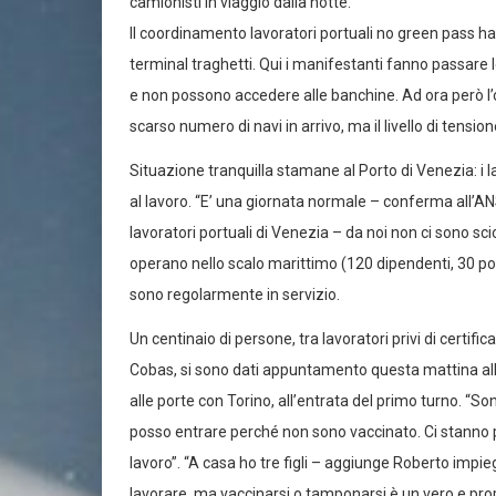
camionisti in viaggio dalla notte.
Il coordinamento lavoratori portuali no green pass ha 
terminal traghetti. Qui i manifestanti fanno passare l
e non possono accedere alle banchine. Ad ora però l’
scarso numero di navi in arrivo, ma il livello di tensio
Situazione tranquilla stamane al Porto di Venezia: i l
al lavoro. “E’ una giornata normale – conferma all’
lavoratori portuali di Venezia – da noi non ci sono scio
operano nello scalo marittimo (120 dipendenti, 30 port
sono regolarmente in servizio.
Un centinaio di persone, tra lavoratori privi di certif
Cobas, si sono dati appuntamento questa mattina all’al
alle porte con Torino, all’entrata del primo turno. “S
posso entrare perché non sono vaccinato. Ci stanno pri
lavoro”. “A casa ho tre figli – aggiunge Roberto impie
lavorare, ma vaccinarsi o tamponarsi è un vero e prop