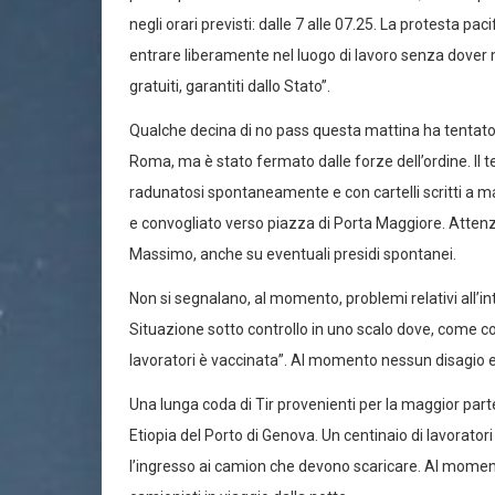
negli orari previsti: dalle 7 alle 07.25. La protesta pac
entrare liberamente nel luogo di lavoro senza dover 
gratuiti, garantiti dallo Stato”.
Qualche decina di no pass questa mattina ha tentato di 
Roma, ma è stato fermato dalle forze dell’ordine. Il te
radunatosi spontaneamente e con cartelli scritti a m
e convogliato verso piazza di Porta Maggiore. Attenzi
Massimo, anche su eventuali presidi spontanei.
Non si segnalano, al momento, problemi relativi all’int
Situazione sotto controllo in uno scalo dove, come c
lavoratori è vaccinata”. Al momento nessun disagio 
Una lunga coda di Tir provenienti per la maggior parte 
Etiopia del Porto di Genova. Un centinaio di lavorator
l’ingresso ai camion che devono scaricare. Al mome