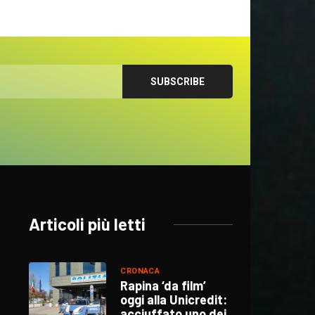
Articoli più letti
CRONACA
Rapina ‘da film’
oggi alla Unicredit:
acciuffato uno dei